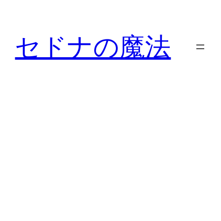
内
容
セドナの魔法
を
ス
キ
ッ
プ