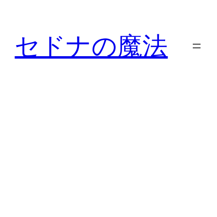
内
容
セドナの魔法
を
ス
キ
ッ
プ