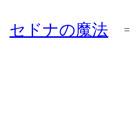
内
容
セドナの魔法
を
ス
キ
ッ
プ