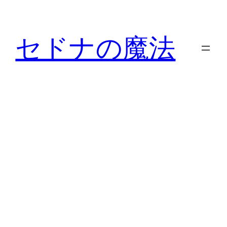
内
容
セドナの魔法
を
ス
キ
ッ
プ