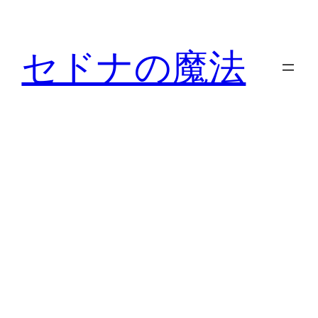
内
容
セドナの魔法
を
ス
キ
ッ
プ